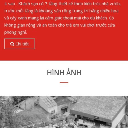
4 sao . Khách sạn có 7 tầng thiết kế theo kiến trúc nhà vườn,
trước mỗi tầng là khoảng sân rộng trang trí bằng nhiều hoa
và cây xanh mang lại cảm giác thoải mái cho du khách. Có
không gian rộng và an toàn cho trẻ em vui chơi trước cửa
phòng nghỉ.
Chi tiết
HÌNH ẢNH