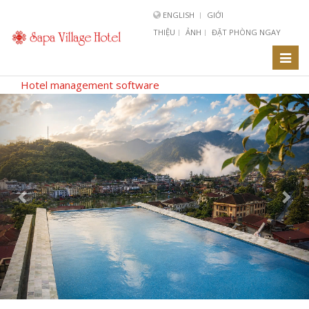
ENGLISH
GIỚI
THIỆU
ẢNH
ĐẶT PHÒNG NGAY
Toggl
naviga
Hotel management software
Previous
Nex