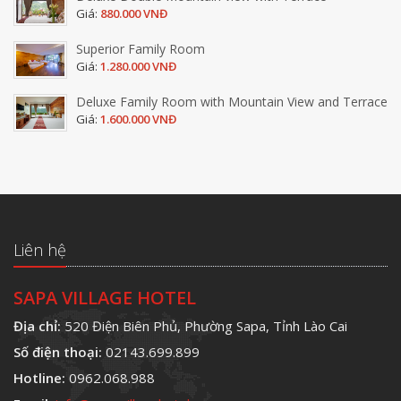
Giá:
880.000 VNĐ
Superior Family Room
Giá:
1.280.000 VNĐ
Deluxe Family Room with Mountain View and Terrace
Giá:
1.600.000 VNĐ
Liên hệ
SAPA VILLAGE HOTEL
Địa chỉ:
520 Điện Biên Phủ, Phường Sapa, Tỉnh Lào Cai
Số điện thoại:
02143.699.899
Hotline:
0962.068.988