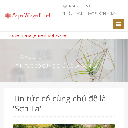
ENGLISH
GIỚI
THIỆU
ẢNH
ĐẶT PHÒNG NGAY
Toggl
naviga
Hotel management software
TRANG CHỦ
/
TIN TỨC CÓ CÙNG CHỦ ĐỀ LÀ 'SƠN LA'
Tin tức có cùng chủ đề là
'Sơn La'