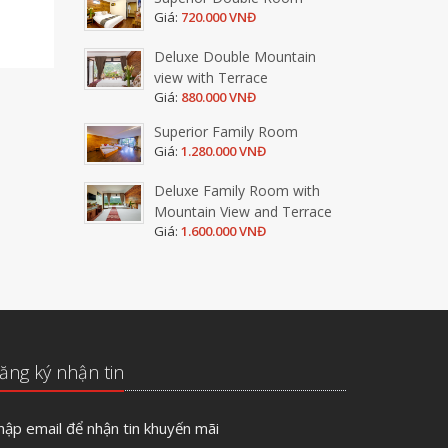
Giá:
720.000 VNĐ
Deluxe Double Mountain
view with Terrace
Giá:
880.000 VNĐ
Superior Family Room
Giá:
1.280.000 VNĐ
Deluxe Family Room with
Mountain View and Terrace
Giá:
1.600.000 VNĐ
ăng ký nhận tin
hập email để nhận tin khuyến mãi