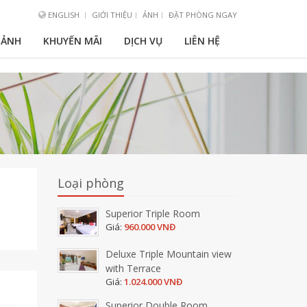
ENGLISH
GIỚI THIỆU
ẢNH
ĐẶT PHÒNG NGAY
 ẢNH
KHUYẾN MÃI
DỊCH VỤ
LIÊN HỆ
Loại phòng
Superior Triple Room
Giá:
960.000 VNĐ
Deluxe Triple Mountain view
with Terrace
Giá:
1.024.000 VNĐ
Superior Double Room