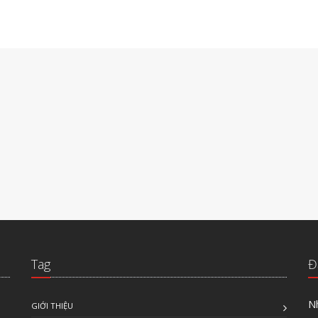
Tag
Đ
N
GIỚI THIỆU